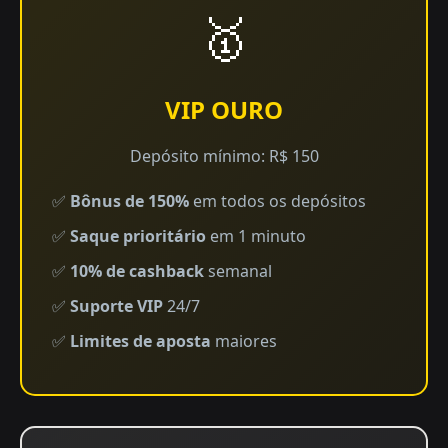
🥇
VIP OURO
Depósito mínimo: R$ 150
✅
Bônus de 150%
em todos os depósitos
✅
Saque prioritário
em 1 minuto
✅
10% de cashback
semanal
✅
Suporte VIP
24/7
✅
Limites de aposta
maiores