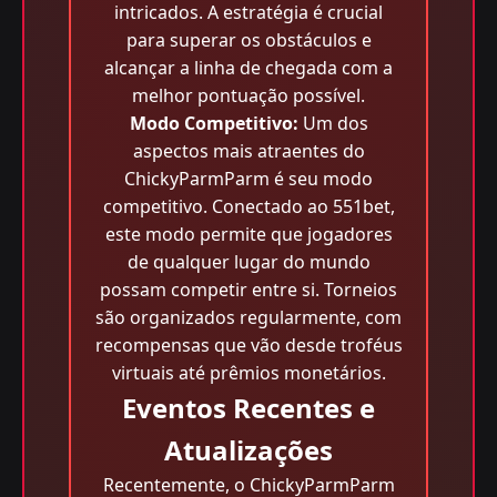
intricados. A estratégia é crucial
para superar os obstáculos e
alcançar a linha de chegada com a
melhor pontuação possível.
Modo Competitivo:
Um dos
aspectos mais atraentes do
ChickyParmParm é seu modo
competitivo. Conectado ao 551bet,
este modo permite que jogadores
de qualquer lugar do mundo
possam competir entre si. Torneios
são organizados regularmente, com
recompensas que vão desde troféus
virtuais até prêmios monetários.
Eventos Recentes e
Atualizações
Recentemente, o ChickyParmParm