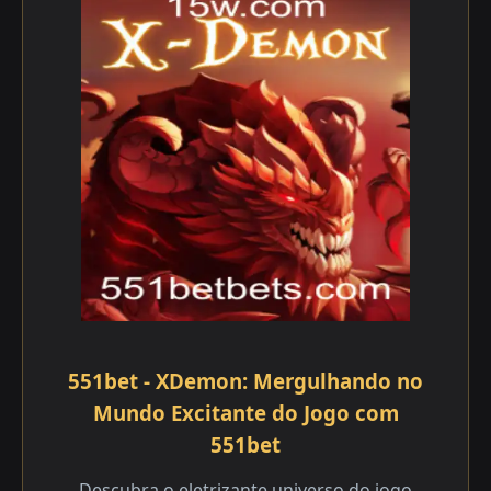
551bet - XDemon: Mergulhando no
Mundo Excitante do Jogo com
551bet
Descubra o eletrizante universo do jogo