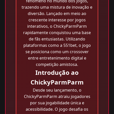
fenômeno no mundo dos jogos,
trazendo uma mistura de inovação e
diversão. Lançado em meio ao
crescente interesse por jogos
interativos, o ChickyParmParm
rapidamente conquistou uma base
de fãs entusiastas. Utilizando
plataformas como a 551bet, o jogo
se posiciona como um crossover
entre entretenimento digital e
competição amistosa.
Introdução ao
ChickyParmParm
Desde seu lançamento, o
ChickyParmParm atraiu jogadores
por sua jogabilidade única e
acessibilidade. O jogo desafia os