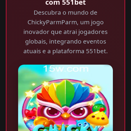
com 551bet
Descubra o mundo de
ChickyParmParm, um jogo
inovador que atrai jogadores
globais, integrando eventos
atuais e a plataforma 551bet.