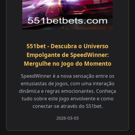
551bet - Descubra o Universo
Empolgante de SpeedWinner:
Mergulhe no Jogo do Momento
SpeedWinner é a nova sensação entre os
entusiastas de jogos, com uma interação
dinâmica e regras emocionantes. Conheça
tudo sobre este jogo envolvente e como
conectar-se através do 551bet.
2026-03-03