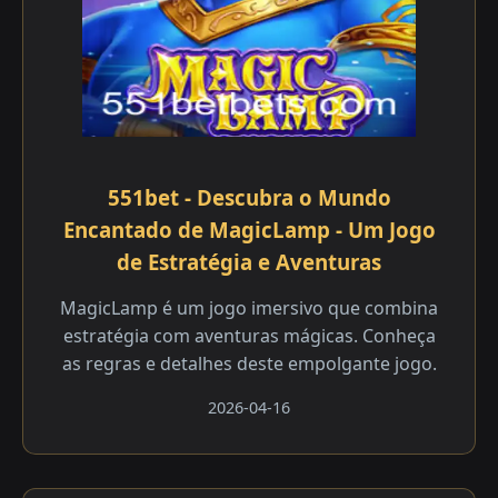
551bet - Descubra o Mundo
Encantado de MagicLamp - Um Jogo
de Estratégia e Aventuras
MagicLamp é um jogo imersivo que combina
estratégia com aventuras mágicas. Conheça
as regras e detalhes deste empolgante jogo.
2026-04-16