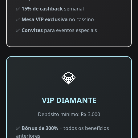
✅
15% de cashback
semanal
✅
Mesa VIP exclusiva
no cassino
✅
Convites
para eventos especiais
💎
VIP DIAMANTE
Depósito mínimo: R$ 3.000
✅
Bônus de 300%
+ todos os benefícios
anteriores