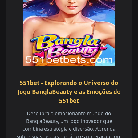
551bet - Explorando o Universo do
Jogo BanglaBeauty e as Emoções do
551bet
Descubra o emocionante mundo do
BanglaBeauty, um jogo inovador que
combina estratégia e diversão. Aprenda
sobre suas regras, cenário e a interação com