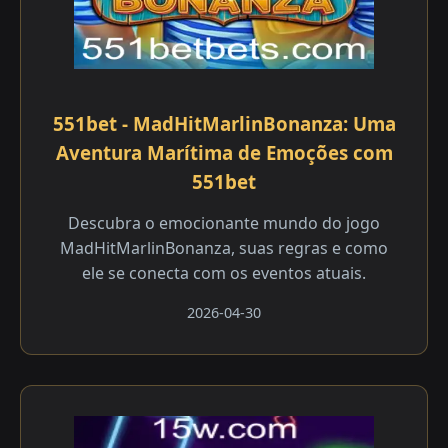
551bet - MadHitMarlinBonanza: Uma
Aventura Marítima de Emoções com
551bet
Descubra o emocionante mundo do jogo
MadHitMarlinBonanza, suas regras e como
ele se conecta com os eventos atuais.
2026-04-30