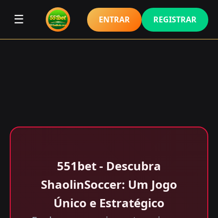
☰
ENTRAR
REGISTRAR
551bet - Descubra
ShaolinSoccer: Um Jogo
Único e Estratégico