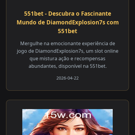
551bet - Descubra o Fascinante
Mundo de DiamondExplosion7s com
551bet
Mergulhe na emocionante experiência de
jogo de DiamondExplosion7s, um slot online
que mistura ação e recompensas
abundantes, disponível na 551bet.
2026-04-22