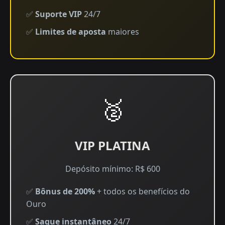
✅
Suporte VIP
24/7
✅
Limites de aposta
maiores
🥈
VIP PLATINA
Depósito mínimo: R$ 600
✅
Bônus de 200%
+ todos os benefícios do
Ouro
✅
Saque instantâneo
24/7