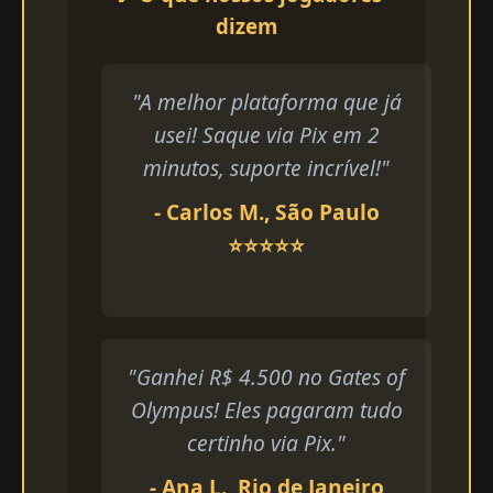
dizem
"A melhor plataforma que já
usei! Saque via Pix em 2
minutos, suporte incrível!"
- Carlos M., São Paulo
⭐⭐⭐⭐⭐
"Ganhei R$ 4.500 no Gates of
Olympus! Eles pagaram tudo
certinho via Pix."
- Ana L., Rio de Janeiro