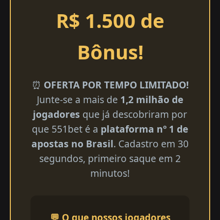
R$ 1.500 de
Bônus!
⏰
OFERTA POR TEMPO LIMITADO!
Junte-se a mais de
1,2 milhão de
jogadores
que já descobriram por
que 551bet é a
plataforma nº 1 de
apostas no Brasil
. Cadastro em 30
segundos, primeiro saque em 2
minutos!
💬 O que nossos jogadores