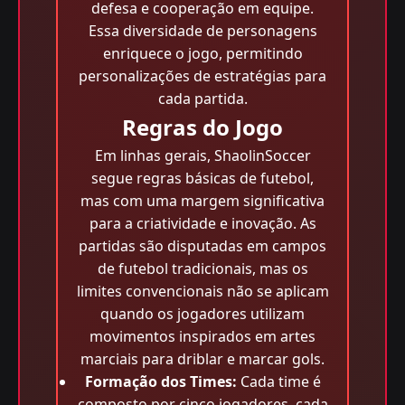
defesa e cooperação em equipe.
Essa diversidade de personagens
enriquece o jogo, permitindo
personalizações de estratégias para
cada partida.
Regras do Jogo
Em linhas gerais, ShaolinSoccer
segue regras básicas de futebol,
mas com uma margem significativa
para a criatividade e inovação. As
partidas são disputadas em campos
de futebol tradicionais, mas os
limites convencionais não se aplicam
quando os jogadores utilizam
movimentos inspirados em artes
marciais para driblar e marcar gols.
Formação dos Times:
Cada time é
composto por cinco jogadores, cada