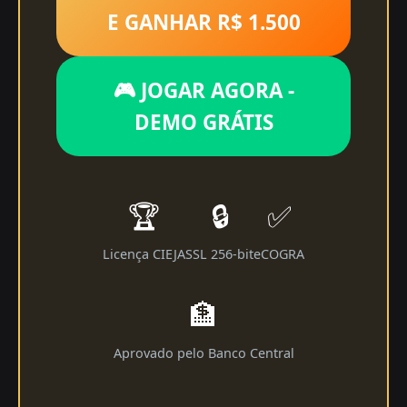
E GANHAR R$ 1.500
🎮 JOGAR AGORA -
DEMO GRÁTIS
🏆
🔒
✅
Licença CIEJA
SSL 256-bit
eCOGRA
🏦
Aprovado pelo Banco Central