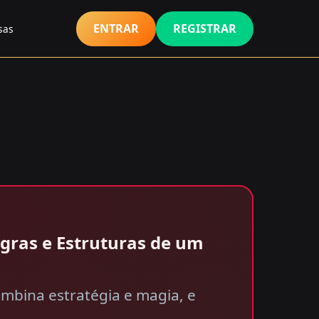
ENTRAR
REGISTRAR
sas
gras e Estruturas de um
mbina estratégia e magia, e