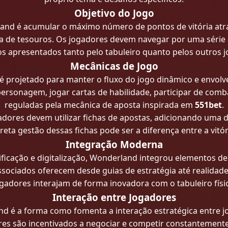
Objetivo do Jogo
land é acumular o máximo número de pontos de vitória atrav
a de tesouros. Os jogadores devem navegar por uma série
s apresentados tanto pelo tabuleiro quanto pelos outros 
Mecânicas de Jogo
 projetado para manter o fluxo do jogo dinâmico e envolv
personagem, jogar cartas de habilidade, participar de comb
reguladas pela mecânica de aposta inspirada em
551bet
.
gadores devem utilizar fichas de apostas, adicionando uma
reta gestão dessas fichas pode ser a diferença entre a vitór
Integração Moderna
icação e digitalização, Wonderland integrou elementos de 
 associados oferecem desde guias de estratégia até realida
gadores interajam de forma inovadora com o tabuleiro físi
Interação entre Jogadores
d é a forma como fomenta a interação estratégica entre jo
res são incentivados a negociar e competir constantemente