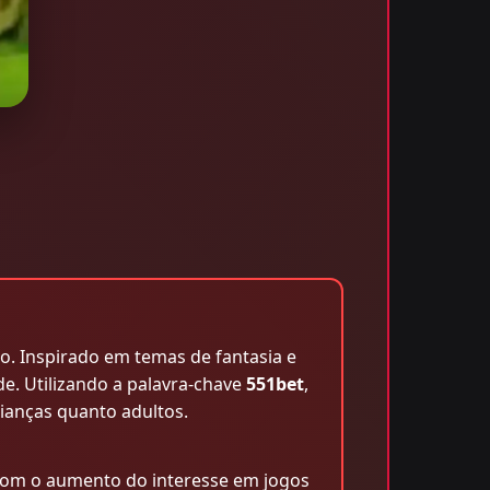
. Inspirado em temas de fantasia e
e. Utilizando a palavra-chave
551bet
,
ianças quanto adultos.
 Com o aumento do interesse em jogos