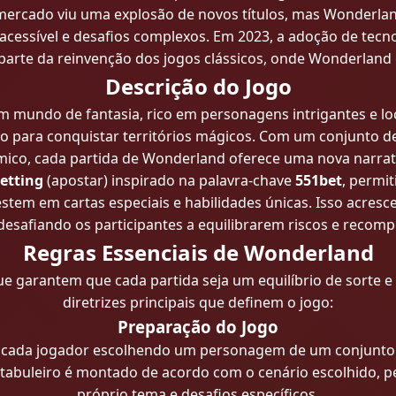
mercado viu uma explosão de novos títulos, mas Wonderla
acessível e desafios complexos. Em 2023, a adoção de tecnol
parte da reinvenção dos jogos clássicos, onde Wonderland e
Descrição do Jogo
mundo de fantasia, rico em personagens intrigantes e loc
 para conquistar territórios mágicos. Com um conjunto d
mico, cada partida de Wonderland oferece uma nova narra
etting
(apostar) inspirado na palavra-chave
551bet
, permi
estem em cartas especiais e habilidades únicas. Isso acr
desafiando os participantes a equilibrarem riscos e recom
Regras Essenciais de Wonderland
 garantem que cada partida seja um equilíbrio de sorte e 
diretrizes principais que definem o jogo:
Preparação do Jogo
cada jogador escolhendo um personagem de um conjunto di
tabuleiro é montado de acordo com o cenário escolhido, p
próprio tema e desafios específicos.