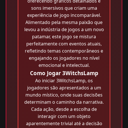
oferecendo gráficos detalhados e
sons imersivos que criam uma
experiência de jogo incomparável.
Alimentado pela mesma paixão que
levou a indústria de jogos a um novo
patamar, este jogo se mistura
perfeitamente com eventos atuais,
refletindo temas contemporâneos e
engajando os jogadores no nível
emocional e intelectual.
Como Jogar 3WitchsLamp
Ao iniciar 3WitchsLamp, os
jogadores são apresentados a um
mundo místico, onde suas decisões
determinam o caminho da narrativa.
Cada ação, desde a escolha de
interagir com um objeto
aparentemente trivial até a decisão