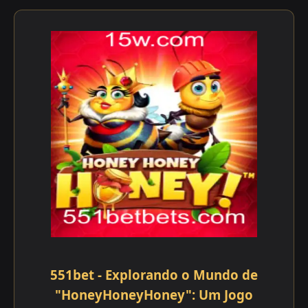
551bet - Explorando o Mundo de
"HoneyHoneyHoney": Um Jogo