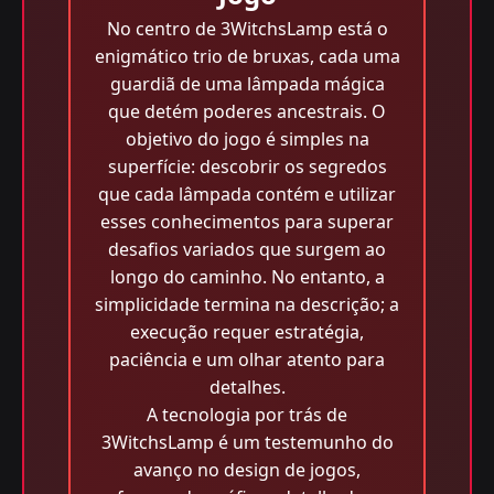
No centro de 3WitchsLamp está o
enigmático trio de bruxas, cada uma
guardiã de uma lâmpada mágica
que detém poderes ancestrais. O
objetivo do jogo é simples na
superfície: descobrir os segredos
que cada lâmpada contém e utilizar
esses conhecimentos para superar
desafios variados que surgem ao
longo do caminho. No entanto, a
simplicidade termina na descrição; a
execução requer estratégia,
paciência e um olhar atento para
detalhes.
A tecnologia por trás de
3WitchsLamp é um testemunho do
avanço no design de jogos,