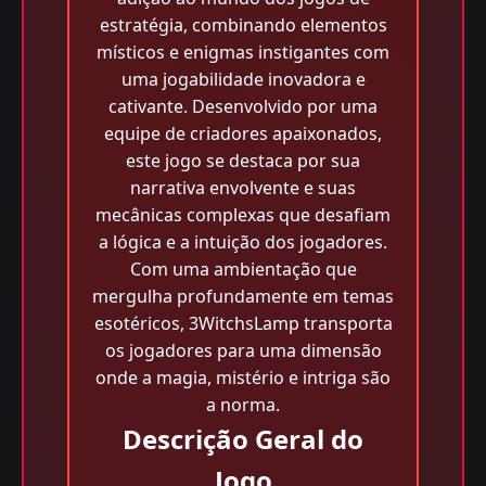
estratégia, combinando elementos
místicos e enigmas instigantes com
uma jogabilidade inovadora e
cativante. Desenvolvido por uma
equipe de criadores apaixonados,
este jogo se destaca por sua
narrativa envolvente e suas
mecânicas complexas que desafiam
a lógica e a intuição dos jogadores.
Com uma ambientação que
mergulha profundamente em temas
esotéricos, 3WitchsLamp transporta
os jogadores para uma dimensão
onde a magia, mistério e intriga são
a norma.
Descrição Geral do
Jogo