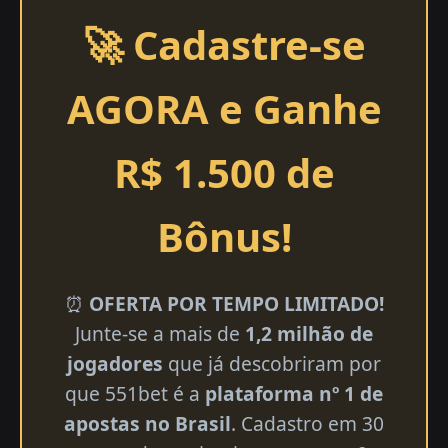
🚀 Cadastre-se
AGORA e Ganhe
R$ 1.500 de
Bônus!
⏰
OFERTA POR TEMPO LIMITADO!
Junte-se a mais de
1,2 milhão de
jogadores
que já descobriram por
que 551bet é a
plataforma nº 1 de
apostas no Brasil
. Cadastro em 30