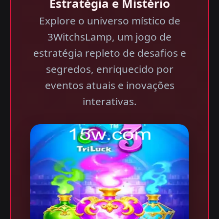
Estratégia e Mistério
Explore o universo místico de
3WitchsLamp, um jogo de
estratégia repleto de desafios e
segredos, enriquecido por
eventos atuais e inovações
interativas.