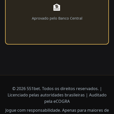
🏦
Aprovado pelo Banco Central
© 2026 551bet. Todos os direitos reservados. |
Licenciado pelas autoridades brasileiras | Auditado
pela eCOGRA
Jogue com responsabilidade. Apenas para maiores de