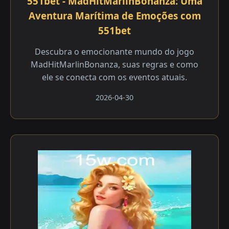
551bet - MadHitMarlinBonanza: Uma
Aventura Marítima de Emoções com
551bet
Descubra o emocionante mundo do jogo
MadHitMarlinBonanza, suas regras e como
ele se conecta com os eventos atuais.
2026-04-30