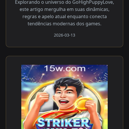
Explorando o universo do GoHighPuppyLove,
este artigo mergulha em suas dinâmicas,
regras e apelo atual enquanto conecta
tendências modernas dos games.
2026-03-13