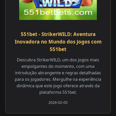
551bet - StrikerWILD: Aventura
Inovadora no Mundo dos Jogos com
551bet
Descubra StrikerWILD, um dos jogos mais
empolgantes do momento, com uma
introdução abrangente e regras detalhadas
para os jogadores. Mergulhe na experiência
dinâmica que este jogo oferece através da
plataforma 551bet.
2026-02-05