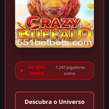
AO VIVO
- 1.247 jogadores
AGORA
online
Descubra o Universo