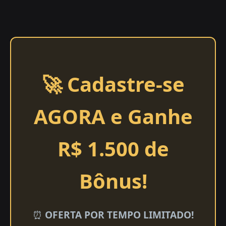
🚀 Cadastre-se
AGORA e Ganhe
R$ 1.500 de
Bônus!
⏰
OFERTA POR TEMPO LIMITADO!