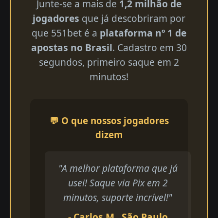
Junte-se a mais de
1,2 milhão de
jogadores
que já descobriram por
que 551bet é a
plataforma nº 1 de
apostas no Brasil
. Cadastro em 30
segundos, primeiro saque em 2
minutos!
💬 O que nossos jogadores
dizem
"A melhor plataforma que já
usei! Saque via Pix em 2
minutos, suporte incrível!"
- Carlos M., São Paulo