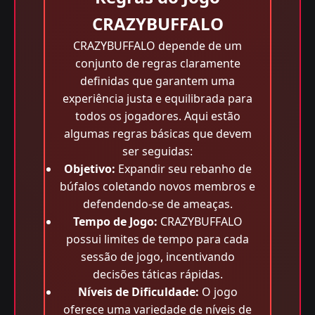
CRAZYBUFFALO
CRAZYBUFFALO depende de um
conjunto de regras claramente
definidas que garantem uma
experiência justa e equilibrada para
todos os jogadores. Aqui estão
algumas regras básicas que devem
ser seguidas:
Objetivo:
Expandir seu rebanho de
búfalos coletando novos membros e
defendendo-se de ameaças.
Tempo de Jogo:
CRAZYBUFFALO
possui limites de tempo para cada
sessão de jogo, incentivando
decisões táticas rápidas.
Níveis de Dificuldade:
O jogo
oferece uma variedade de níveis de