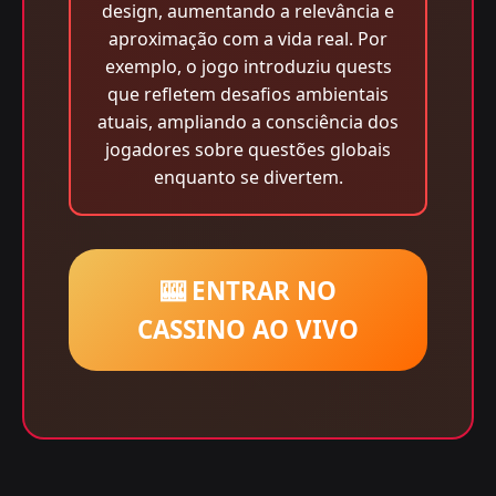
design, aumentando a relevância e
aproximação com a vida real. Por
exemplo, o jogo introduziu quests
que refletem desafios ambientais
atuais, ampliando a consciência dos
jogadores sobre questões globais
enquanto se divertem.
🎰 ENTRAR NO
CASSINO AO VIVO