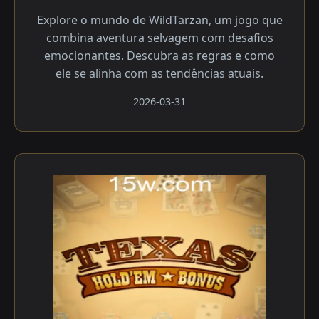
Explore o mundo de WildTarzan, um jogo que
combina aventura selvagem com desafios
emocionantes. Descubra as regras e como
ele se alinha com as tendências atuais.
2026-03-31