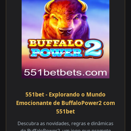
551bet - Explorando o Mundo
Emocionante de BuffaloPower2 com
551bet
Descubra as novidades, regras e dinâmicas
de BuffaloPower2, um jogo que promete