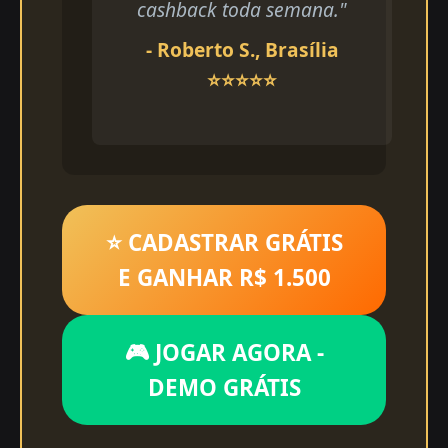
cashback toda semana."
- Roberto S., Brasília
⭐⭐⭐⭐⭐
⭐ CADASTRAR GRÁTIS
E GANHAR R$ 1.500
🎮 JOGAR AGORA -
DEMO GRÁTIS