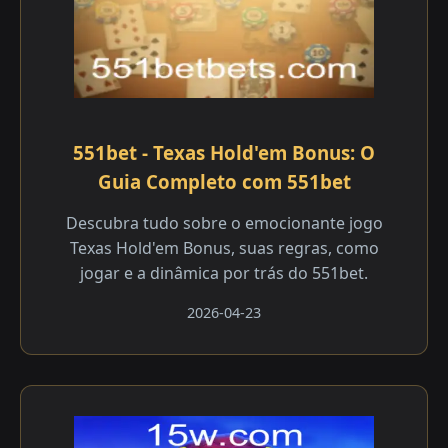
551bet - Texas Hold'em Bonus: O
Guia Completo com 551bet
Descubra tudo sobre o emocionante jogo
Texas Hold'em Bonus, suas regras, como
jogar e a dinâmica por trás do 551bet.
2026-04-23