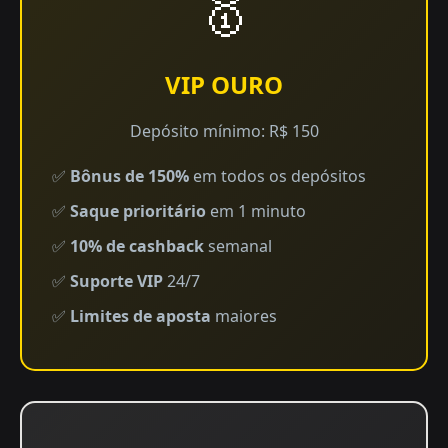
🥇
VIP OURO
Depósito mínimo: R$ 150
✅
Bônus de 150%
em todos os depósitos
✅
Saque prioritário
em 1 minuto
✅
10% de cashback
semanal
✅
Suporte VIP
24/7
✅
Limites de aposta
maiores