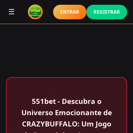
☰
ENTRAR
REGISTRAR
551bet - Descubra o
Universo Emocionante de
CRAZYBUFFALO: Um Jogo