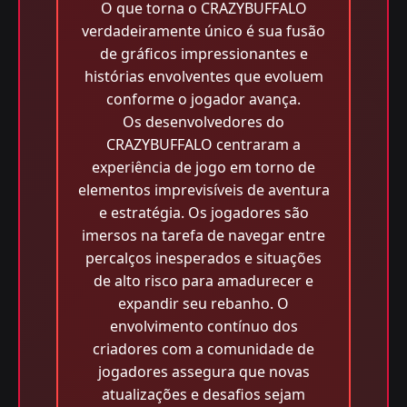
O que torna o CRAZYBUFFALO
verdadeiramente único é sua fusão
de gráficos impressionantes e
histórias envolventes que evoluem
conforme o jogador avança.
Os desenvolvedores do
CRAZYBUFFALO centraram a
experiência de jogo em torno de
elementos imprevisíveis de aventura
e estratégia. Os jogadores são
imersos na tarefa de navegar entre
percalços inesperados e situações
de alto risco para amadurecer e
expandir seu rebanho. O
envolvimento contínuo dos
criadores com a comunidade de
jogadores assegura que novas
atualizações e desafios sejam