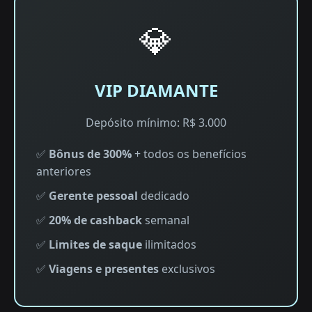
💎
VIP DIAMANTE
Depósito mínimo: R$ 3.000
✅
Bônus de 300%
+ todos os benefícios
anteriores
✅
Gerente pessoal
dedicado
✅
20% de cashback
semanal
✅
Limites de saque
ilimitados
✅
Viagens e presentes
exclusivos