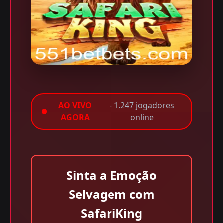
AO VIVO
- 1.247 jogadores
AGORA
online
Sinta a Emoção
Selvagem com
SafariKing