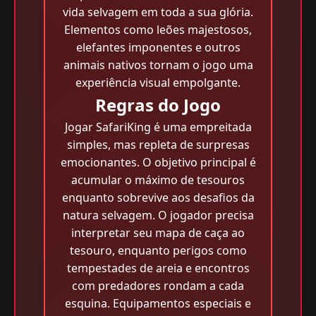
vida selvagem em toda a sua glória.
Elementos como leões majestosos,
elefantes imponentes e outros
animais nativos tornam o jogo uma
experiência visual empolgante.
Regras do Jogo
Jogar SafariKing é uma empreitada
simples, mas repleta de surpresas
emocionantes. O objetivo principal é
acumular o máximo de tesouros
enquanto sobrevive aos desafios da
natura selvagem. O jogador precisa
interpretar seu mapa de caça ao
tesouro, enquanto perigos como
tempestades de areia e encontros
com predadores rondam a cada
esquina. Equipamentos especiais e