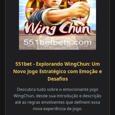
551bet - Explorando WingChun: Um
Novo Jogo Estratégico com Emoção e
Desafios
Descubra tudo sobre o emocionante jogo
WingChun, desde sua introdução e descrição
até as regras envolventes que definem essa
nova experiência de jogo.