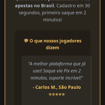
apostas no Brasil
. Cadastro em 30
segundos, primeiro saque em 2
minutos!
💬 O que nossos jogadores
dizem
"A melhor plataforma que já
usei! Saque via Pix em 2
minutos, suporte incrível!"
- Carlos M., São Paulo
⭐⭐⭐⭐⭐