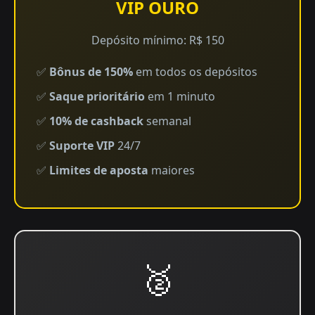
VIP OURO
Depósito mínimo: R$ 150
✅
Bônus de 150%
em todos os depósitos
✅
Saque prioritário
em 1 minuto
✅
10% de cashback
semanal
✅
Suporte VIP
24/7
✅
Limites de aposta
maiores
🥈