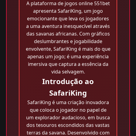
A plataforma de jogos online 551bet
apresenta SafariKing, um jogo
emocionante que leva os jogadores
a uma aventura inesquecível através
das savanas africanas. Com gráficos
deslumbrantes e jogabilidade
envolvente, SafariKing é mais do que
apenas um jogo; é uma experiência
imersiva que captura a essência da
vida selvagem.
Introdução ao
SafariKing
SafariKing é uma criação inovadora
que coloca o jogador no papel de
um explorador audacioso, em busca
dos tesouros escondidos das vastas
terras da savana. Desenvolvido com