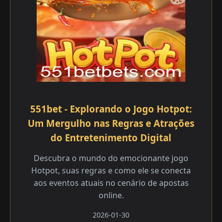
551bet - Explorando o Jogo Hotpot:
Um Mergulho nas Regras e Atrações
do Entretenimento Digital
Descubra o mundo do emocionante jogo
Hotpot, suas regras e como ele se conecta
aos eventos atuais no cenário de apostas
online.
2026-01-30