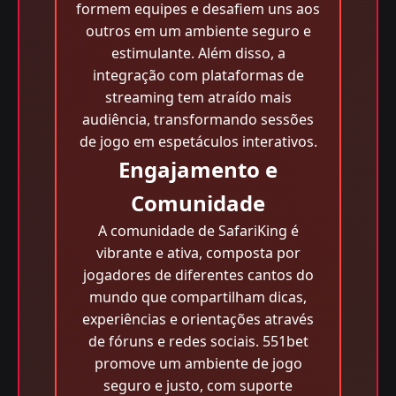
formem equipes e desafiem uns aos
outros em um ambiente seguro e
estimulante. Além disso, a
integração com plataformas de
streaming tem atraído mais
audiência, transformando sessões
de jogo em espetáculos interativos.
Engajamento e
Comunidade
A comunidade de SafariKing é
vibrante e ativa, composta por
jogadores de diferentes cantos do
mundo que compartilham dicas,
experiências e orientações através
de fóruns e redes sociais. 551bet
promove um ambiente de jogo
seguro e justo, com suporte