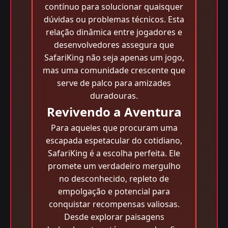
contínuo para solucionar quaisquer
dúvidas ou problemas técnicos. Esta
relação dinâmica entre jogadores e
desenvolvedores assegura que
SafariKing não seja apenas um jogo,
mas uma comunidade crescente que
serve de palco para amizades
duradouras.
Revivendo a Aventura
Para aqueles que procuram uma
escapada espetacular do cotidiano,
SafariKing é a escolha perfeita. Ele
promete um verdadeiro mergulho
no desconhecido, repleto de
empolgação e potencial para
conquistar recompensas valiosas.
Desde explorar paisagens