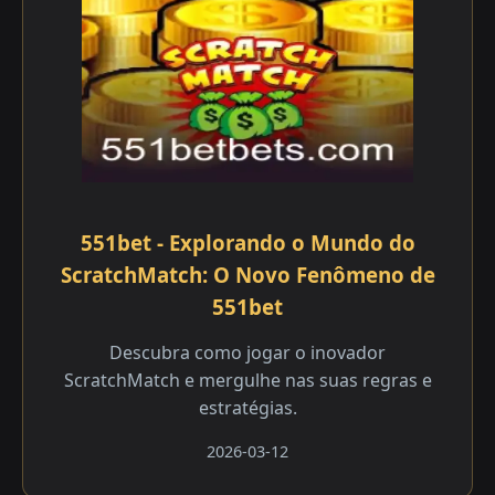
551bet - Explorando o Mundo do
ScratchMatch: O Novo Fenômeno de
551bet
Descubra como jogar o inovador
ScratchMatch e mergulhe nas suas regras e
estratégias.
2026-03-12