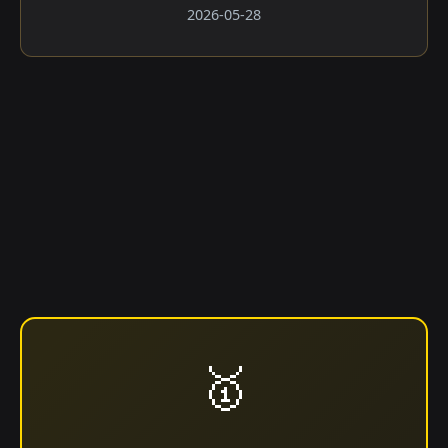
2026-05-28
🥇